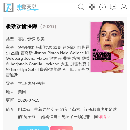
极致欢愉保障
（2026）
类型：
喜剧
惊悚
欧美
主演：
塔提阿娜·玛斯拉尼
杰克·约翰逊
查理·霍尔
乔恩·迈克尔·希
尔
杰西·霍奇斯
Jianna Platon
Nola Wallace
Kiarra Hamagami
Goldberg
Jeena Platon
詹妮弗·费林
塔拉·萨莫斯
Remy
Auberjonois
Camilla Lockhart
大卫·加雷利克
莫瑞·金斯
堡
Brooklyn Sobel
多莉·德莱昂
Ani Balan
丹尼尔·戴尔
珍妮瓦·梅
雷迪斯
导演：
大卫·戈登·格林
地区：
美国
更新：2026-07-15
简介：
刚离婚、带着娃的女子 陷入了勒索、谋杀和青少年足球
的“兔子洞”，她确信自己见证了一场犯罪，同
详情