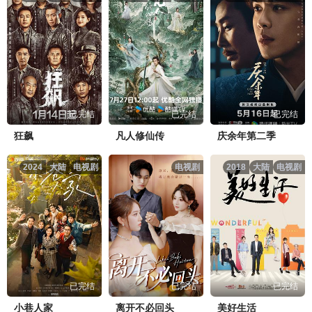
已完结
已完结
已完结
狂飙
凡人修仙传
庆余年第二季
2024
大陆
电视剧
电视剧
2018
大陆
电视剧
已完结
已完结
已完结
小巷人家
离开不必回头
美好生活