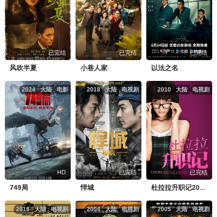
已完结
已完结
已完结
风吹半夏
小巷人家
以法之名
2024
大陆
电影
2018
大陆
电视剧
2010
大陆
电视剧
HD
已完结
已完结
749局
悍城
杜拉拉升职记2010
2018
大陆
电视剧
2004
大陆
电视剧
2005
大陆
电视剧