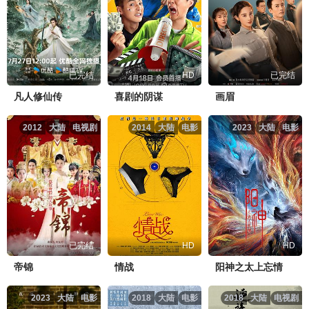
已完结
HD
已完结
凡人修仙传
喜剧的阴谋
画眉
2012
大陆
电视剧
2014
大陆
电影
2023
大陆
电影
已完结
HD
HD
帝锦
情战
阳神之太上忘情
2023
大陆
电影
2018
大陆
电影
2018
大陆
电视剧