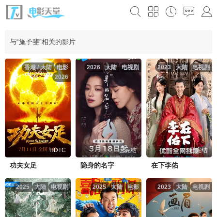
与“施予斐”相关的影片
香港 / 大陆
电影
2026
大陆
电视剧
2023
大陆
电视剧
2026
HDTC
已完结
已完结
功夫女足
隐身的名字
在下李佑
2025
大陆
电视剧
2025
大陆
电影
2023
大陆
电视剧