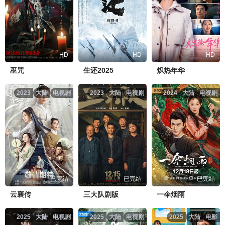
HD
HD
HD
巫咒
生还2025
炽热年华
2023
大陆
电视剧
2023
大陆
电视剧
2024
大陆
电视剧
已完结
已完结
已完结
云襄传
三大队剧版
一伞烟雨
2025
大陆
电视剧
2025
大陆
电视剧
2025
大陆
电影