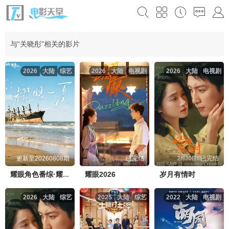
与“关晓彤”相关的影片
2026
大陆
综艺
2026
大陆
电视剧
2026
大陆
电视剧
更新至20260808期
已完结
已完结
耀眼2026
岁月有情时
耀眼角色番综·耀眼一夏
2026
大陆
综艺
2025
大陆
综艺
2022
大陆
电视剧