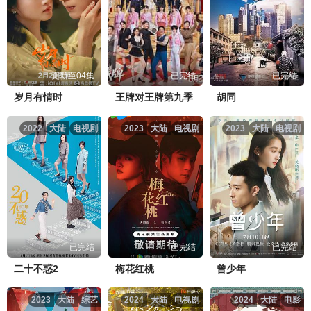
更新至04集
已完结
已完结
岁月有情时
王牌对王牌第九季
胡同
2022
大陆
电视剧
2023
大陆
电视剧
2023
大陆
电视剧
已完结
已完结
已完结
二十不惑2
梅花红桃
曾少年
2023
大陆
综艺
2024
大陆
电视剧
2024
大陆
电影