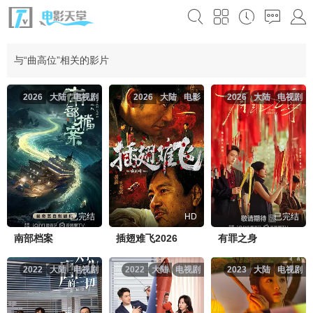
与“曲高位”相关的影片
2026
大陆
电视剧
2026
大陆
电影
2026
大陆
电视剧
已完结
HD
已完结
南部档案
插翅难飞2026
有罪之身
2022
大陆
电视剧
2022
大陆
电视剧
2023
大陆
电视剧