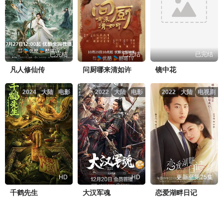
已完结
已完结
已完结
凡人修仙传
问厨哪来清如许
镜中花
2024
大陆
电影
2022
大陆
电影
2022
大陆
电视剧
HD
HD
更新至第25集
千鹤先生
大汉军魂
恋爱湖畔日记