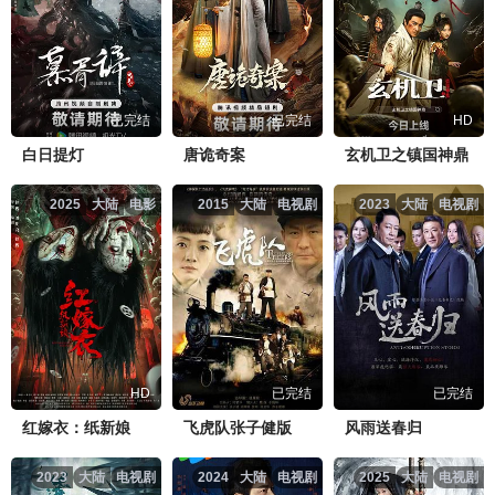
已完结
已完结
HD
白日提灯
唐诡奇案
玄机卫之镇国神鼎
2025
大陆
电影
2015
大陆
电视剧
2023
大陆
电视剧
HD
已完结
已完结
红嫁衣：纸新娘
飞虎队张子健版
风雨送春归
2023
大陆
电视剧
2024
大陆
电视剧
2025
大陆
电视剧