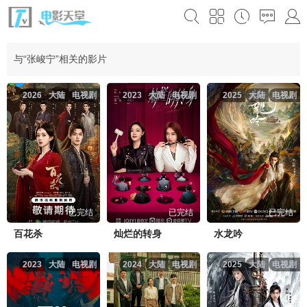
与“张峻宁”相关的影片
2026
大陆
电视剧
2023
大陆
电视剧
2025
大陆
电视剧
已完结
已完结
已完结
百花杀
灿烂的转身
水龙吟
2023
大陆
电视剧
2024
大陆
电视剧
2025
大陆
电视剧