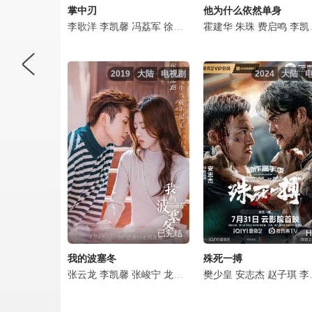
掌中刃
他为什么依然单身
李歌洋
李凯馨
冯荔军
徐浩翔
金尤美
霍建华
董慧
朱珠
胡竞予
费启鸣
代少冬
李凯馨
2019
大陆
电视剧
2024
大陆
已完结
H
我的波塞冬
殊死一搏
张云龙
李凯馨
张峻宁
龙政璇
刘俊孝
樊少皇
乔璇
安志杰
隋雨蒙
赵子琪
邱士纶
李凯馨