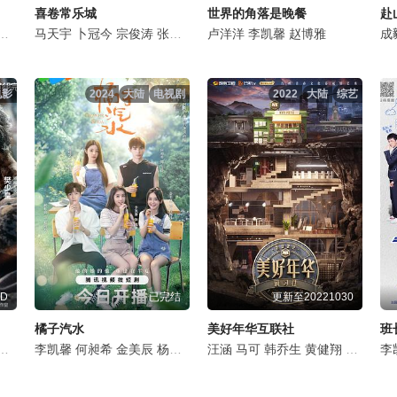
喜卷常乐城
世界的角落是晚餐
赴
朱荣荣
范静祎
马天宇
段冉
张瑶
卜冠今
刘佳
董思怡
宗俊涛
李易祥
张一铎
成果
卢洋洋
李胤维
李凯馨
任梓慧
赵博雅
米热
曹征
高晓
成
电影
2024
大陆
电视剧
2022
大陆
综艺
D
已完结
更新至20221030
橘子汽水
美好年华互联社
班
喻亢
李凯馨
楼学贤
何昶希
张荻
金美辰
任怡瑄
杨梓鑫
周斌
高子文
姚晓棠
汪涵
陈凯欣
马可
韩乔生
赵强
何雨桐
黄健翔
王腾
戴军
杜憬
阎
李