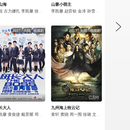
山海
山寨小萌主
攀
毅
佟磊
古力娜扎
尚九熙
李凯馨
嵇嘉禾
徐振轩
李凯馨
刘梦芮
李凯馨
刘思维
丁笑滢
赵弈钦
张小婉
张峻宁
金泽
胡宇轩
孙雪宁
张晓晨
傅铂涵
陈思宇
丁勇岱
潘德文
王艺甜
胡可
王琳
邱
2017
大陆
电视剧
2017
大陆
电视剧
已完结
已完结
长大人
九州海上牧云记
仪
鹤祥
凯馨
林墨
黄俊捷
谢可寅
戴景耀
马启越
邓郁立
王怡人
陆妍淇
黄轩
安雨
窦骁
葛秋谷
上官喜爱
周一围
高凯
左溢
徐璐
傅晓
李凯馨
文咏珊
叶子淳
张佳宁
张婉
王千