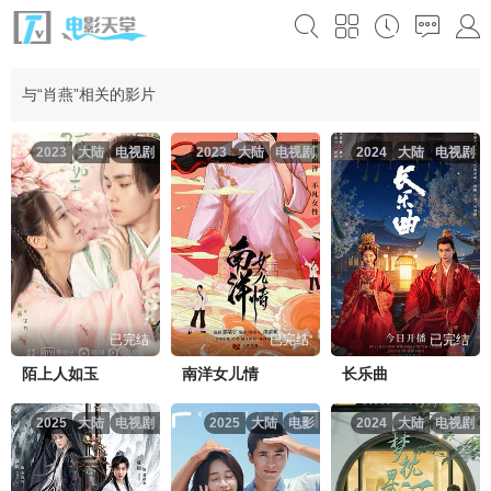
与“肖燕”相关的影片
2023
大陆
电视剧
2023
大陆
电视剧
2024
大陆
电视剧
已完结
已完结
已完结
陌上人如玉
南洋女儿情
长乐曲
2025
大陆
电视剧
2025
大陆
电影
2024
大陆
电视剧