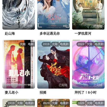
已完结
HD
已完结
赴山海
多幸运遇见你
一梦枕星河
大陆
电影
2019
大陆
电视剧
2022
大陆
电视剧
HD
已完结
已完结
妻儿老小
招摇
拜托了！8小时
2019
大陆
电视剧
2020
大陆
电视剧
2020
大陆
电视剧