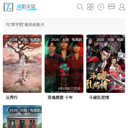
与“简宇熙”相关的影片
2026
大陆
电视剧
2026
大陆
电视剧
2020
大陆
电影
已完结
已完结
HD
云秀行
灵魂摆渡·十年
斗破乱世情
2020
大陆
电视剧