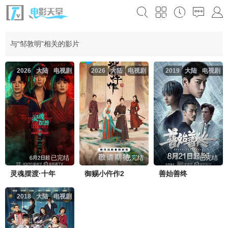
与“邹敦明”相关的影片
2026
大陆
电视剧
2026
大陆
电视剧
2019
大陆
电视剧
已完结
已完结
已完结
灵魂摆渡·十年
御赐小仵作2
善始善终
2018
大陆
电视剧