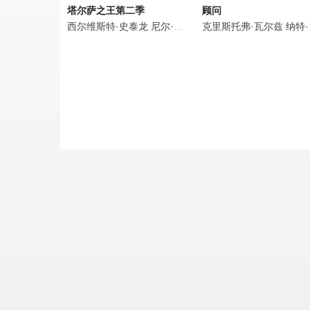
塔尔萨之王第二季
顾问
西尔维斯特·史泰龙
尼尔·麦克唐纳
克里斯托弗·瓦尔兹
马丁·斯塔尔
杰·威尔
纳特·沃尔夫