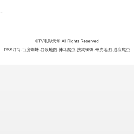
马克斯·凯塞拉
布莱特妮·奥格拉迪
塔蒂亚娜·扎普蒂诺
艾米·卡里诺
安娜贝拉·莎拉
悉尼·梅·迪亚兹
文森特·皮亚扎
斯洛安妮·阿芙瑞
多米尼克
©
TV电影天堂
All Rights Reserved
RSS订阅
-
百度蜘蛛
-
谷歌地图
-
神马爬虫
-
搜狗蜘蛛
-
奇虎地图
-
必应爬虫