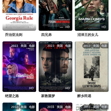
HD
HD
HD
乔治亚法则
四兄弟
沼泽王的女儿
2023
美国
电影
2023
美国
电影
2013
美国
电影
HD
HD
HD
绝望之路
家教噩梦
醉乡民谣
2010
美国
电影
2016
美国
电影
2017
美国
电影