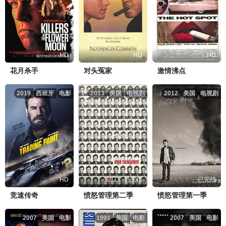
HD
HD
HD
花月杀手
对头冤家
激情沸点
2019
西班牙
电影
2013
美国
电视剧
2012
美国
电视剧
HD
已完结
已完结
竞速传奇
愤怒管理第二季
愤怒管理第一季
2007
美国
电影
1991
美国
电影
2007
美国
电影