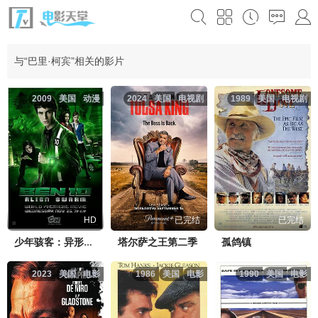
与“巴里·柯宾”相关的影片
2009
美国
动漫
2024
美国
电视剧
1989
美国
电视剧
HD
已完结
已完结
塔尔萨之王第二季
孤鸽镇
少年骇客：异形群体
2023
美国
电影
1986
美国
电影
1990
美国
电影