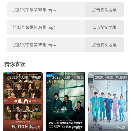
第25集
第26集
第27集
沉默的荣耀第03集.mp4
点击复制地址
第28集
第29集
第30集
沉默的荣耀第04集.mp4
点击复制地址
第31集
第32集
第33集
沉默的荣耀第05集.mp4
点击复制地址
第34集
第35集
第36集
沉默的荣耀第06集.mp4
点击复制地址
猜你喜欢
第37集
第38集
第39集
2026
大陆
电视剧
2025
大陆
电视剧
2020
韩国
电视剧
沉默的荣耀第07集.mp4
点击复制地址
沉默的荣耀第08集.mp4
点击复制地址
沉默的荣耀第09集.mp4
点击复制地址
已完结
已完结
已完结