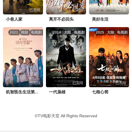
已完结
已完结
已完结
沉默的荣耀第18集.mp4
点击复制地址
小巷人家
离开不必回头
美好生活
沉默的荣耀第19集.mp4
点击复制地址
2021
韩国
电视剧
2014
大陆
电视剧
2025
大陆
电视剧
沉默的荣耀第20集.mp4
点击复制地址
沉默的荣耀第21集.mp4
点击复制地址
沉默的荣耀第22集.mp4
点击复制地址
已完结
已完结
已完结
一代枭雄
七根心简
机智医生生活第二季
沉默的荣耀第23集.mp4
点击复制地址
©
TV电影天堂
All Rights Reserved
沉默的荣耀第24集.mp4
点击复制地址