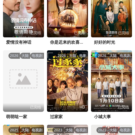
已完结
已完结
已完结
爱情没有神话
好好的时光
你是迟来的欢喜2026
2026
大陆
电视剧
2026
大陆
电影
2026
大陆
电视剧
已完结
HD
已完结
萌萌哒一家
过家家
小城大事
2025
大陆
电视剧
2023
大陆
电视剧
2023
大陆
电视剧