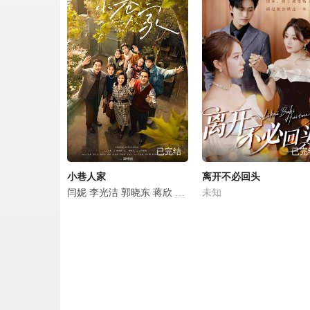
春花焰第16集.mp4
春花焰第17集.mp4
春花焰第18集.mp4
春花焰第19集.mp4
已完结
已完
春花焰第20集.mp4
小巷人家
离开不必回头
春花焰第21集.mp4
闫妮
李光洁
郭晓东
蒋欣
范丞丞
未知
关晓彤
王安宇
卢昱晓
春花焰第22集.mp4
春花焰第23集.mp4
春花焰第24集.mp4