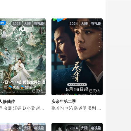
点击复制地址
点击复制地址
2025
大陆
电视剧
2024
大陆
电视剧
点击复制地址
点击复制地址
点击复制地址
点击复制地址
已完结
已完结
点击复制地址
人修仙传
庆余年第二季
点击复制地址
杰
都
健
洋
宋熹
高叶
金晨
金海淑
赵煊
王骁
汪铎
金甲洙
金泽灏
令卓
赵小棠
岳阳
丁文晟
章煜奇
赵晴
申贤彬
金佳悦
田昊
张若昀
姬他
文泰佑
荣梓希
李沁
颜世魁
金俊翰
张婉儿
陈道明
林鹏
河允庆
胡宇轩
吴刚
潘之琳
田雨
全光镇
张翔
吴其江
李小冉
娜一
安恩真
赵梓冲
陈震
俞飞
金
点击复制地址
2024
大陆
电视剧
2014
大陆
电视剧