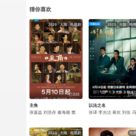
春花焰第07集.mp4
猜你喜欢
春花焰第08集.mp4
2026
大陆
电视剧
2025
大陆
电
春花焰第09集.mp4
春花焰第10集.mp4
春花焰第11集.mp4
春花焰第12集.mp4
已完结
已完
春花焰第13集.mp4
主角
以法之名
春花焰第14集.mp4
张嘉益
刘浩存
秦海璐
窦骁
翟子路
张译
王晓晨
李光洁
扈耀之
蒋欣
刘佳
王海燕
冯嘉怡
春花焰第15集.mp4
2024
大陆
电视剧
电