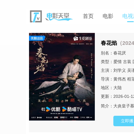
首页
电影
电视
春花焰
（202
别名：春花厌
类型：
爱情
古装
主演：
刘学义
吴
导演：
黄伟杰
程
地区：
大陆
更新：2026-01-1
简介：
大炎皇子
立即播