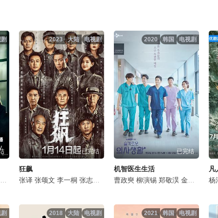
视剧
2023
大陆
电视剧
2020
韩国
电视剧
结
已完结
已完结
狂飙
机智医生生活
凡
李泽锋
丁勇岱
张译
孙浩
张颂文
杨烁
姬他
施京明
张国强
李一桐
王劲松
王丽坤
张志坚
是安
石文中
吴刚
任重
曹政奭
倪大红
韩沛颖
郝平
柳演锡
韩童生
苗阜
白冰
郑敬淏
董晴
李建义
徐梵溪
金大明
石兆琪
毛俊
田美
李
杨
视剧
2018
大陆
电视剧
2021
韩国
电视剧