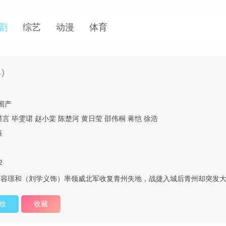
剧
综艺
动漫
体育
4）
国产
谨言
毕雯珺
赵小棠
陈楚河
黄日莹
邵伟桐
蒋恺
徐浩
箓
2
慕容璟和（刘学义饰）率领威北军收复青州失地，战捷入城后青州却突发
放
收藏