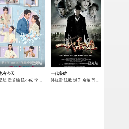
点击复制地址
点击复制地址
点击复制地址
点击复制地址
已完结
已完结
点击复制地址
也有今天
一代枭雄
点击复制地址
瑞
恩
都
星旭
刘子鹤
梁天
河允庆
章若楠
买红妹
陈小纭
李洪涛
李俊贤
扈耀之
合文俊
孙红雷
姬他
孙浩
李殿尊
陈数
李梦男
巍子
陈昊蓝
余娅
吴珏瑾
谢帅
郭珍霓
闾汉彪
范帅琦
陈祉希
叶筱玮
詹小
岳
点击复制地址
点击复制地址
点击复制地址