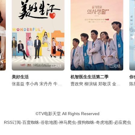
结
已完结
已完结
美好生活
机智医生生活第二季
你
石云鹏
周洁琼
张嘉益
李倩
李小冉
张瑞涵
宋丹丹
李庆誉
牛莉
孙思程
李乃文
曹政奭
叶泉希
辛柏青
柳演锡
迟蓬
姜妍
郑敬淏
刘伟
程煜
刘琪锜
陈美琪
金大明
雷丰
岳以
田美
陈
©
TV电影天堂
All Rights Reserved
RSS订阅
-
百度蜘蛛
-
谷歌地图
-
神马爬虫
-
搜狗蜘蛛
-
奇虎地图
-
必应爬虫