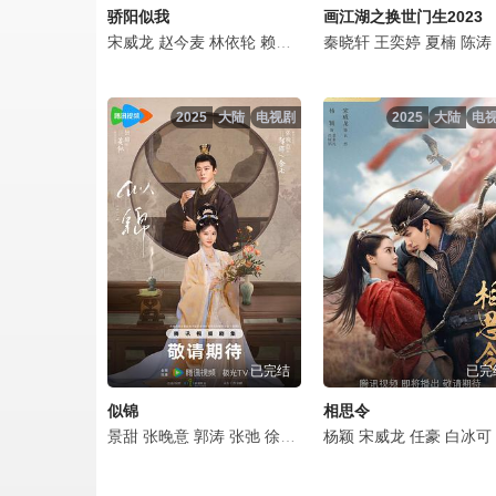
骄阳似我
画江湖之换世门生2023
宋威龙
赵今麦
林依轮
赖伟明
白冰可
秦晓轩
范诗然
王奕婷
吴启华
夏楠
陈涛
孔令
2025
大陆
电视剧
2025
大陆
电
已完结
已完
似锦
相思令
景甜
张晚意
郭涛
张弛
徐好
白冰可
杨颖
马苏
宋威龙
黄奕
任豪
章呈赫
白冰可
吴