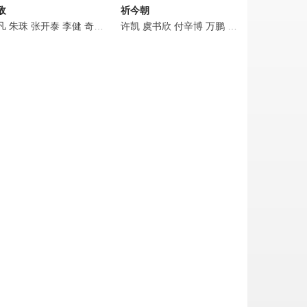
敌
祈今朝
赫
洋
凡
陈涛
金巧巧
权沛伦
朱珠
李淑婷
张开泰
王德顺
张婉芳
王奕婷
李健
王佳璇
奇道
龙水婷
李钰
马渝捷
尚新月
许凯
赵慕颜
张志坚
虞书欣
秦晓轩
杨子
付辛博
白冰可
石文中
万鹏
宗峰岩
白冰可
白冰可
张乙恺
徐梵溪
周历杰
陈敬德
斌子
薛
蒂娜
梁国栋
大黄
任重
刘坦
钢镚
沙宝亮
黄露露
于波
田丽
张峻宁
夏楠
何润东
罗嘉良
胡普
李帅