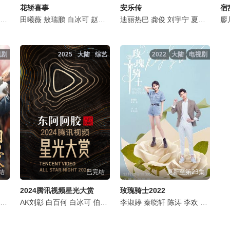
花轿喜事
安乐传
宿
美
李淑婷
陈思佚
田曦薇
龙水婷
古子成
敖瑞鹏
白冰可
韩昊霖
白冰可
赵昕
赵顺然
周添宇
丁一一
仇赫
迪丽热巴
秦晓轩
战宇
龚俊
涓子
陈涛
刘宇宁
普超英
童蕾
夏楠
修庆
李雅男
裴子添
章呈
张
廖
视剧
2025
大陆
综艺
2022
大陆
电视剧
结
已完结
更新至第23集
2024腾讯视频星光大赏
玫瑰骑士2022
冕
姚弛
戴春荣
王奕婷
AK刘彰
曹斐然
陈涛
白百何
崔航
陈晨
赵昕
白冰可
秦晓轩
岳旸
伯远
李淑婷
宣言
陈都灵
管栎
龙水婷
李淑婷
刘亭作
吴逸伽
秦晓轩
嘉泽
颜安
陈涛
天爱
陈仟钰
李欢
夏娃
白冰可
克里斯
钟丽丽