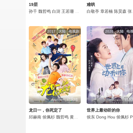
19层
难哄
孙千
魏哲鸣
白澍
王若珊
罗予彤
白敬亭
潘玥同
章若楠
肖凯中
陈昊森
戴蕥琪
张淼怡
2017
大陆
电视剧
2020
大陆
电
已完结
已完
龙日一，你死定了
世界上最动听的你
邱赫南
侯佩杉
魏哲鸣
黄千硕
朱庭辰
侯东
Dong
贾司特
Hou
张珂源
侯佩杉
曾丽
Peishan