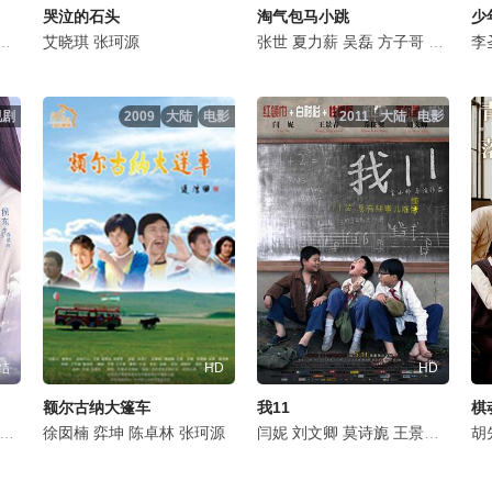
哭泣的石头
淘气包马小跳
少
张珂源
翟潇闻
张屹杨
艾晓琪
原野
陶海
张珂源
吴宇恒
陈创
修庆
刘楚恬
王伟华
何炅
田丽
秦沛
张世
苇青
鲍起静
夏力薪
娃尔
孔琳
吴磊
葛四
陈嘉男
方子哥
刘帅
芮伟航
傅淼
傅迦
冯韵
许
张
李
视剧
2009
大陆
电影
2011
大陆
电影
结
HD
HD
额尔古纳大篷车
我11
棋
瑶
张双利
徐囡楠
Hou
刘玉翠
何与
弈坤
曾丽瑶
吴任远
陈卓林
Liyao
张珂源
Zeng
李若天
闫妮
刘文卿
Ruotian
莫诗旎
Li
高溜
王景春
张珂源
王紫逸
徐思
胡