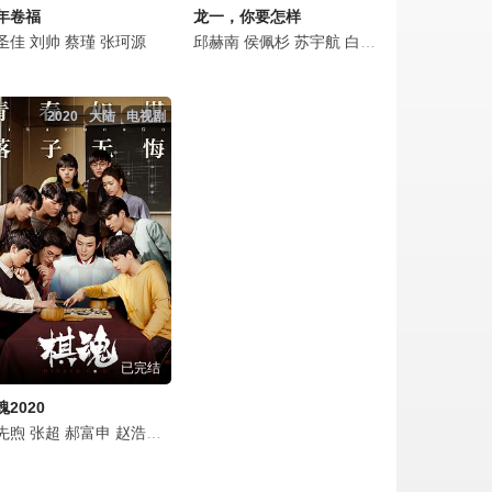
年卷福
龙一，你要怎样
之
娣
宁江
圣佳
钱晨晨
魏子昕
余洺轩
刘帅
方晓鸽
蔡瑾
邓英
张珂源
张珂源
陈隆赫
张珂源
邱赫南
郭圣然
侯佩杉
李百惠
苏宇航
王则天
白卉子
陈菲凡
麦吾兰
刘远涛
王萌
郜思
2020
大陆
电视剧
已完结
魂2020
雨
先煦
乔任梁
姚伊添
张超
于越
郝富申
龙媚
张珂源
Mei
赵浩闳
Long
钟国流星
韩沐伯
成飞
楼逸昊
徐凡
翟冠华
Fan
孙灿
Xu
赵培琳
吴芊盈
Peilin
纪李
邵如一
Zhao
杨怡凝
陈宁
蒋