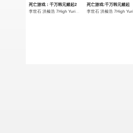
死亡游戏：千万韩元赌起2
死亡游戏:千万韩元赌起
李世石
洪榛浩
7High
Yurisa
Pengsoo
李世石
权圣晙
洪榛浩
朴成雄
7High
张
Yuris