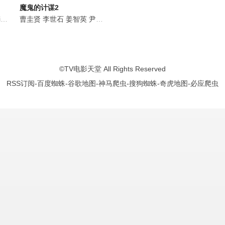
魔鬼的计谋2
东民
a
Pani Bottle
Pani Bottle
曹圭贤
李世石
权圣晙
杨娜莱
姜智英
朴成雄
金秋天
尹素熙
Pengsoo
晋龙辰
崔贤俊
张东民
郑贤奎
7High
Tinno
贾斯汀·
©
TV电影天堂
All Rights Reserved
RSS订阅
-
百度蜘蛛
-
谷歌地图
-
神马爬虫
-
搜狗蜘蛛
-
奇虎地图
-
必应爬虫