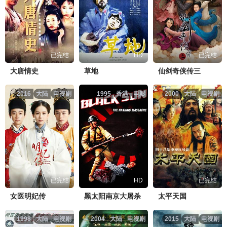
已完结
HD
已完结
大唐情史
草地
仙剑奇侠传三
2016
大陆
电视剧
1995
香港
电影
2000
大陆
电视剧
已完结
HD
已完结
女医明妃传
黑太阳南京大屠杀
太平天国
1998
大陆
电视剧
2004
大陆
电视剧
2015
大陆
电视剧