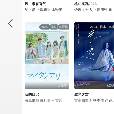
风，带有香气
格斗实况2026
见上爱
上坂树里
水野美纪
早坂美海
铃鹿央士
小林隆
见上爱
小林虎之介
菅生新树
2024
日本
电视剧
2024
日本
电
已完结
已完
我的日记
致光之君
清原果耶
佐野勇斗
吉川爱
见上爱
吉高由里子
望月步
坪仓由幸
柄本佑
岸谷五朗
中村