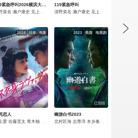
119紧急呼叫2026横滨大停电
119紧急呼叫
造
口涼太郎
野菜名
木仁
永濑正敏
北村一辉
神尾枫珠
濑户康史
黑川想矢
前田公辉
佐野晶哉
森愁斗
见上爱
三浦贵大
名村辰
藤原季节
青柳翔
一之濑飒
伊势谷友介
清野菜名
长井短
林裕太
前原滉
津田健次郎
佐野岳
濑户康史
坂东弥十郎
中村友理
松雪崇
见上爱
齐藤由贵
内田慈
佐藤浩市
大鹤义丹
一之濑飒
小倉史也
有田哲平
酒井大成
片冈鹤太
前原滉
片冈
山
三
2024
日本
电影
2023
美国
电视剧
HD
已完结
死恋人
幽游白书2023
裕大
由夏
上爱
秋田汐梨
佐藤宽太
初夏
中山裕介
和内璃乃
青木柚
高畑充希
前田敦子
尾碕真花
北村匠海
本乡奏多
神野三铃
本田响矢
志尊淳
见上爱
落合扶树
中山翔贵
本乡奏多
三浦翔平
大関れいか
碧木愛莉
上杉柊平
龙星凉
兼光ほの
平井珠生
坂东巳之
白石圣