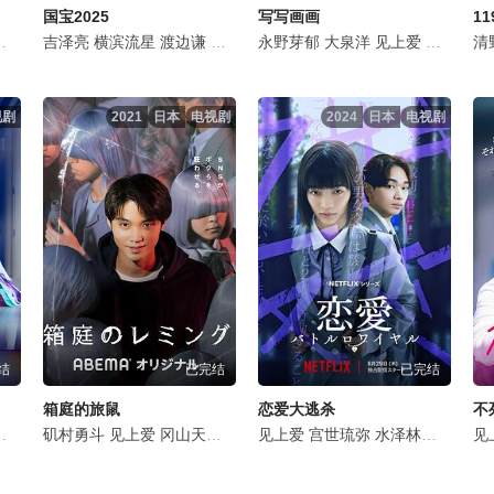
国宝2025
写写画画
津崎史郎
滨尾矩考
吉泽亮
岩瀬顕子
浅川梨奈
横滨流星
三浦贵大
前田拳太郎
渡边谦
根岸季衣
高畑充希
長田拓郎
永野芽郁
大岛美幸
寺岛忍
関口メンディー
大泉洋
义达祐未
田中泯
见上爱
森七菜
たくや
高山璃子
畑芽育
见上爱
原田泰
坂
清
铃
视剧
2021
日本
电视剧
2024
日本
电视剧
结
已完结
已完结
箱庭的旅鼠
恋爱大逃杀
不
友理
国仲凉子
胜村政信
矶村勇斗
高杉真宙
相泽壮太
见上爱
段田安则
冈山天音
西原亚希
三石琴乃
须贺健太
新原泰佑
见上爱
井浦新
铃木康介
宫世琉弥
玉置玲央
是永瞳
水泽林太郎
吉田羊
丰田
板谷
见