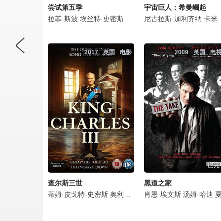
尝试第五季
宇宙巨人：希曼崛起
拉菲·斯波
埃丝特·史密斯
达伦·博伊德
尼古拉斯·加利齐纳
珊·布鲁克
夏洛特
卡米拉·门德斯
2017
英国
电影
2009
英国
电
HD
已完
查尔斯三世
黑道之家
蒂姆·皮戈特-史密斯
奥利弗·克里斯
肖恩·埃文斯
理查德·古尔丁
汤姆·哈迪
夏洛特
夏洛特·莱