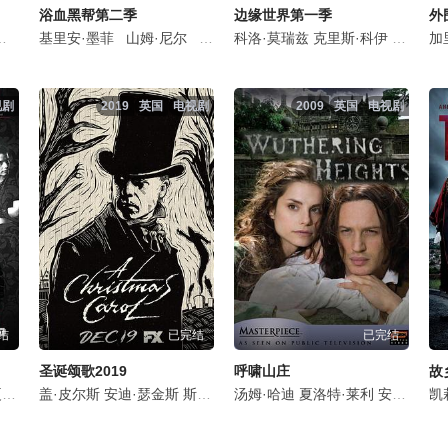
浴血黑帮第二季
边缘世界第一季
外
·莱利
西莉亚·伊姆里
基里安·墨菲
杰瑞德·莱托
科林·摩根
山姆·尼尔
伊德瑞斯·艾尔巴
斯嘉丽·雷纳
汤姆·哈迪
科洛·莫瑞兹
爱丽森·布里
库珀·特纳
夏洛特·莱利
克里斯·科伊
詹姆斯·鲍弗
吉米索拉·艾库美
海伦·麦克洛瑞
路易斯·
莫蕾娜
加
视剧
2019
英国
电视剧
2009
英国
电视剧
结
已完结
已完结
圣诞颂歌2019
呼啸山庄
故
·莱利
利
盖·皮尔斯
玛格特·莱斯特
Kierston Wareing
安迪·瑟金斯
塔马拉·劳伦斯
Margot Leicester
斯蒂芬·格拉汉姆
亚当·詹姆斯
汤姆·哈迪
布莱恩·考克斯
乔·阿尔文
夏洛特·莱利
普莉安卡·伯福德
夏洛特·莱利
安德鲁·林肯
Jane Woo
蒂姆
凯
鲁