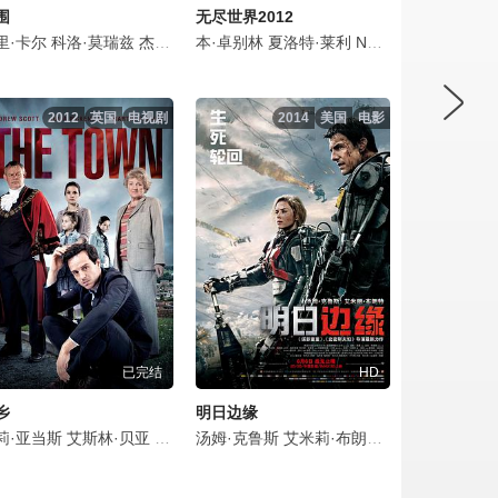
围
无尽世界2012
罗
赫特哈姆
·巴卡琳
里·卡尔
丹妮尔·维塔利斯
保罗·安德森
科洛·莫瑞兹
约翰内斯·豪克尔·约翰内森
Miles Barrow
苏菲·兰朵
莉·布拉泽海德
杰克·莱诺
Austin Rising
艾米-费欧‧爱德华兹
本·卓别林
约翰·约瑟夫·菲尔德
夏洛特·莱利
大卫·霍夫林
夏洛特·莱利
克里斯汀·韦格
英迪尔·马伦
乔什·奥康纳
伊莱·格里
Nora von Waldstätten
汉娜·阿特
亚历克斯·
萨希尔·
安娜贝拉
2012
英国
电视剧
2014
美国
电影
已完结
HD
乡
明日边缘
d
·迈克穆兰
莉·亚当斯
特格尔·哈尔
莎拉·兰卡夏尔
Steve Nicolson
凯蒂·布莱本
艾斯林·贝亚
雯叶特·罗宾逊
伯恩·戈曼
约翰·阿什顿
尼亚切·海邓迪
马丁·克鲁勒斯
罗莎琳德·霍尔斯特德
杰森·弗莱明
汤姆·克鲁斯
Megan Jossa
约翰·斯拉普内尔
Jon Foster
比利·巴瑞特
艾米莉·布朗特
Annette Kelly
道格拉斯·霍奇斯
保罗·查希迪
帕斯·萨克勒
布莱丹·格里森
莎拉·斯图尔
娜塔莎
杰拉
伊恩