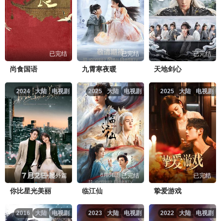
已完结
已完结
已完结
尚食国语
九霄寒夜暖
天地剑心
2024
大陆
电视剧
2025
大陆
电视剧
2025
大陆
电视剧
已完结+番外篇
已完结
已完结
你比星光美丽
临江仙
挚爱游戏
2016
大陆
电视剧
2023
大陆
电视剧
2022
大陆
电视剧