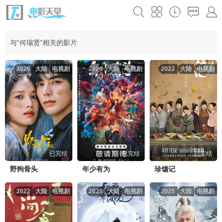
与“何瑞贤”相关的影片
2026
大陆
电视剧
2026
大陆
电视剧
2022
大陆
电视剧
已完结
已完结
已完结
野狗骨头
年少有为
珍馐记
2022
大陆
电视剧
2023
大陆
电视剧
2025
大陆
电视剧