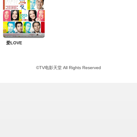
HD
爱LOVE
©
TV电影天堂
All Rights Reserved