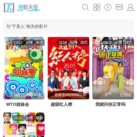
与“于美人”相关的影片
2023
台湾
综艺
2010
台湾
综艺
2022
台湾
综艺
更新至20260805期
更新至20260802期
已完结
WTO姐妹会
超级红人榜
我就问你正常吗
2012
台湾
电影