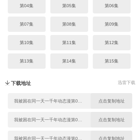
第22集
第23集
第24集
第04集
第05集
第06集
第25集
第26集
第27集
第07集
第08集
第09集
第28集
第29集
第30集
第10集
第11集
第12集
第31集
第32集
第33集
第13集
第14集
第15集
第34集
第35集
第36集
第16集
第17集
第18集
迅雷下载
下载地址
第37集
第38集
第39集
第19集
第20集
第21集
我被困在同一天一千年动态漫第01集.mp4
点击复制地址
第40集
第41集
第42集
第22集
第23集
第24集
我被困在同一天一千年动态漫第02集.mp4
点击复制地址
第43集
第44集
第45集
第25集
第26集
第27集
我被困在同一天一千年动态漫第03集.mp4
点击复制地址