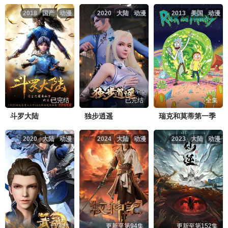
第49集
第50集
第51集
2018
国产
动漫
2020
大陆
动漫
2013
美国
动漫
我被困在同一天一千年动态漫第11集.mp4
点击复制地址
第70集
第71集
第72集
第52集
第53集
第54集
我被困在同一天一千年动态漫第12集.mp4
点击复制地址
第73集
第74集
第75集
第55集
第56集
第57集
我被困在同一天一千年动态漫第13集.mp4
点击复制地址
第76集
第77集
第78集
第58集
第59集
第60集
已完结
已完结
全集
我被困在同一天一千年动态漫第14集.mp4
点击复制地址
斗罗大陆
独步逍遥
瑞克和莫蒂第一季
第79集
第80集
第81集
第61集
第62集
第63集
我被困在同一天一千年动态漫第15集.mp4
点击复制地址
2020
大陆
动漫
2024
大陆
动漫
2023
大陆
动漫
第82集
第83集
第84集
第64集
第65集
第66集
我被困在同一天一千年动态漫第16集.mp4
点击复制地址
第85集
第86集
第87集
第67集
第68集
第69集
我被困在同一天一千年动态漫第17集.mp4
点击复制地址
第88集
第89集
第90集
第70集
第71集
第72集
已完结
更新至第94集
更新至第152集
我被困在同一天一千年动态漫第18集.mp4
点击复制地址