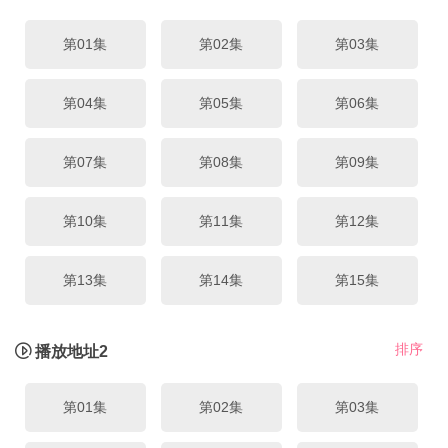
第01集
第02集
第03集
第04集
第05集
第06集
第07集
第08集
第09集
第10集
第11集
第12集
第13集
第14集
第15集
第16集
第17集
第18集
排序
播放地址2
第19集
第20集
第21集
第01集
第02集
第03集