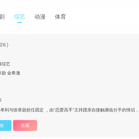
剧
综艺
动漫
体育
26）
韩综艺
章勋
金希澈
6
孝利与徐章勋担任固定 ，由“恋爱高手”主持团亲自接触濒临分手的情侣
放
收藏