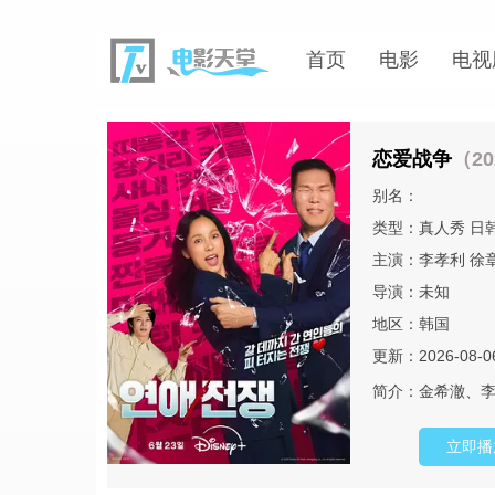
首页
电影
电视
恋爱战争
（20
别名：
类型：
真人秀
日
主演：
李孝利
徐
导演：未知
地区：
韩国
更新：2026-08-0
简介：
金希澈、李
立即播