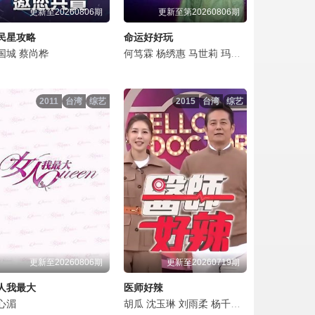
更新至20260806期
更新至第20260806期
民星攻略
命运好好玩
克
国城
殷琦
蔡尚桦
何笃霖
杨绣惠
马世莉
玛莉亚
2011
台湾
综艺
2015
台湾
综艺
更新至20260806期
更新至20260719期
人我最大
医师好辣
心湄
胡瓜
沈玉琳
刘雨柔
杨千霈
王俐人
何妤玟