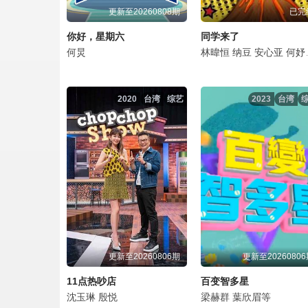
更新至20260808期
已完
你好，星期六
同学来了
何炅
林暐恒
纳豆
安心亚
何妤玟
2020
台湾
综艺
2023
台湾
更新至20260806期
更新至2026080
11点热吵店
百变智多星
沈玉琳
殷悦
梁赫群
葉欣眉等