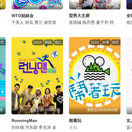
结
更新至20260806期
更新至2026806期
WTO姐妹会
型男大主厨
全
无尊
于美人
杨昇达
胡瓜
曹兰
谢哲青
高伊玲
曾国城
钟欣愉
陈乔恩
夏于乔
阿基师
郑坚
曾
综艺
2010
韩国
综艺
2022
台湾
综艺
6期
更新至20260802期
更新至20260806期
RunningMan
闹着玩
女
刘在锡
河东勋
李光洙
金钟国
池石镇
未知
姜熙建
宋智孝
蓝