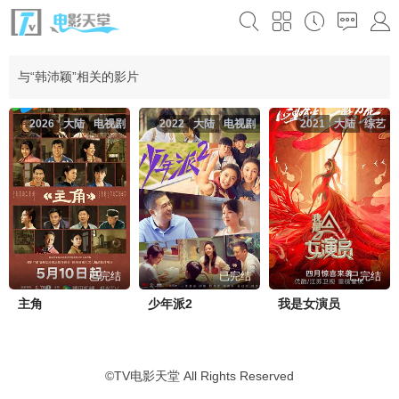
与“韩沛颖”相关的影片
2026
大陆
电视剧
2022
大陆
电视剧
2021
大陆
综艺
已完结
已完结
已完结
主角
少年派2
我是女演员
©
TV电影天堂
All Rights Reserved