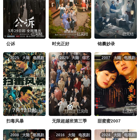
已完结
已完结
已完结
公诉
时光正好
锦囊妙录
2025
大陆
电视剧
2025
大陆
综艺
2007
大陆
电视剧
已完结
已完结
已完结
扫毒风暴
无限超越班第三季
甜蜜蜜2007
2008
大陆
电视剧
2016
大陆
电视剧
2024
大陆
电视剧