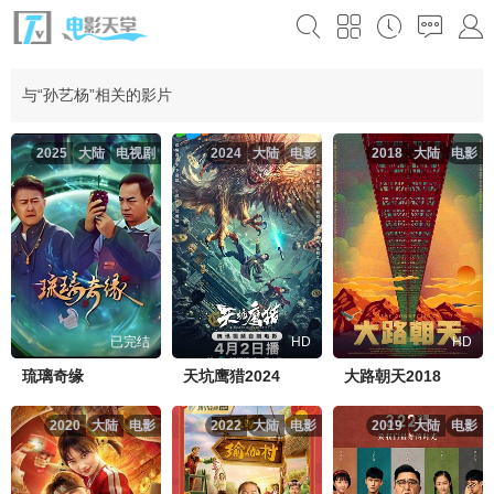
与“孙艺杨”相关的影片
2025
大陆
电视剧
2024
大陆
电影
2018
大陆
电影
已完结
HD
HD
琉璃奇缘
天坑鹰猎2024
大路朝天2018
2020
大陆
电影
2022
大陆
电影
2019
大陆
电影