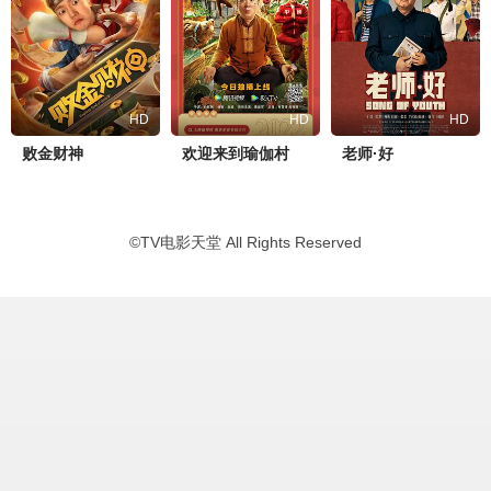
HD
HD
HD
败金财神
欢迎来到瑜伽村
老师·好
©
TV电影天堂
All Rights Reserved